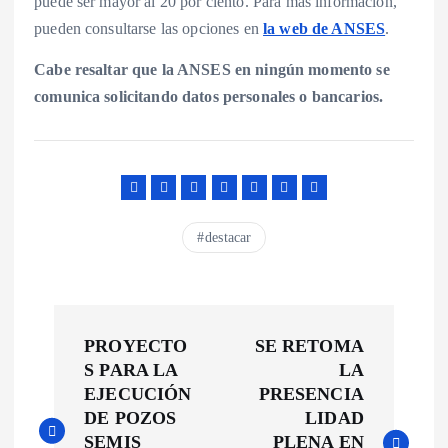
puede ser mayor al 20 por ciento. Para más información,
pueden consultarse las opciones en
la web de ANSES
.
Cabe resaltar que la ANSES en ningún momento se
comunica solicitando datos personales o bancarios.
destacar
N
PROYECTO
SE RETOMA
a
S PARA LA
LA
EJECUCIÓN
PRESENCIA
v
DE POZOS
LIDAD
SEMIS
PLENA EN