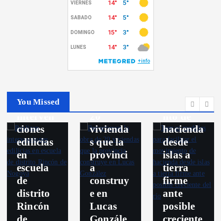
El Campo
Politica
Toman
Destacados
medidas
Nogoya
para
Recorrie
facilitar
Politica
ron la
el
You Missed
Realizan
obra de
movimie
interven
20
nto de
ciones
vivienda
hacienda
edilicias
s que la
desde
en
provinci
islas a
escuela
a
tierra
de
construy
firme
distrito
e en
ante
Rincón
Lucas
posible
de
Gonzále
creciente