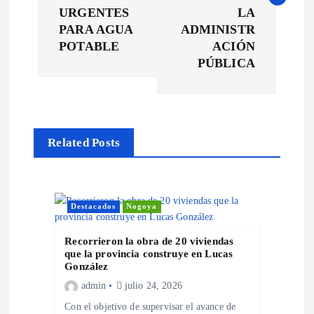
e
URGENTES
LA
PARA AGUA
ADMINISTR
g
POTABLE
ACIÓN
PÚBLICA
a
c
Related Posts
i
ó
Destacados
Nogoya
n
Recorrieron la obra de 20 viviendas
d
que la provincia construye en Lucas
González
e
admin
julio 24, 2026
Con el objetivo de supervisar el avance de