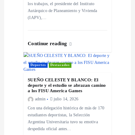
e
los trabajos, el presidente del Instituto
Autárquico de Planeamiento y Vivienda
n
(IAPV),…
t
Continue reading
r
a
Deportes
Destacados
d
SUEÑO CELESTE Y BLANCO: El
deporte y el estudio se abrazan camino
a
a los FISU America Games
admin
julio 14, 2026
s
Con una delegación histórica de más de 170
estudiantes deportistas, la Selección
Argentina Universitaria tuvo su emotiva
despedida oficial antes…