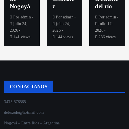
Nogoyá
z
del río
Por
admin
Por
admin
Por
admin
julio 24,
julio 24,
julio 17,
2026
2026
2026
141 views
144 views
236 views
CONTACTANOS
3435-578585
delexodo@hotmail.com
Nogoyá – Entre Ríos – Argentina