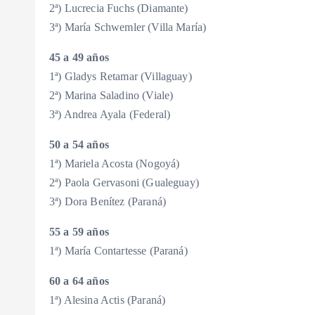
2ª) Lucrecia Fuchs (Diamante)
3ª) María Schwemler (Villa María)
45 a 49 años
1ª) Gladys Retamar (Villaguay)
2ª) Marina Saladino (Viale)
3ª) Andrea Ayala (Federal)
50 a 54 años
1ª) Mariela Acosta (Nogoyá)
2ª) Paola Gervasoni (Gualeguay)
3ª) Dora Benítez (Paraná)
55 a 59 años
1ª) María Contartesse (Paraná)
60 a 64 años
1ª) Alesina Actis (Paraná)