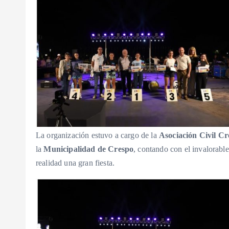
La organización estuvo a cargo de la
Asociación Civil Cr
la
Municipalidad de Crespo
, contando con el invalorabl
realidad una gran fiesta.