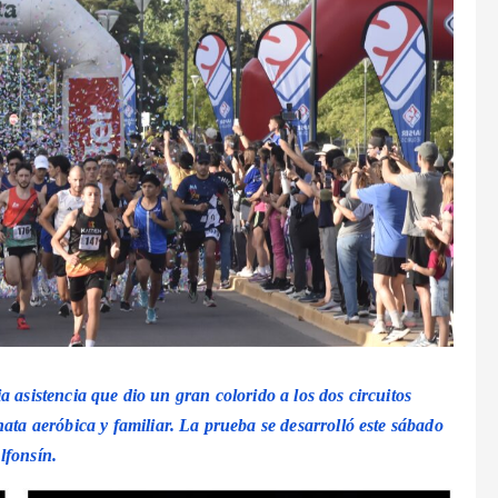
a asistencia que dio un gran colorido a los dos circuitos
ata aeróbica y familiar
. La prueba se desarrolló este sábado
lfonsín.