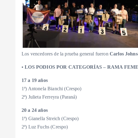
Los vencedores de la prueba general fueron
Carlos John
• LOS PODIOS POR CATEGORÍAS – RAMA FEM
17 a 19 años
1ª) Antonela Bianchi (Crespo)
2ª) Julieta Ferreyra (Paraná)
20 a 24 años
1ª) Gianella Streich (Crespo)
2ª) Luz Fuchs (Crespo)