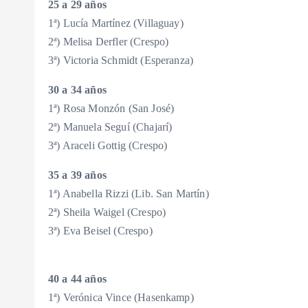
25 a 29 años
1ª) Lucía Martínez (Villaguay)
2ª) Melisa Derfler (Crespo)
3ª) Victoria Schmidt (Esperanza)
30 a 34 años
1ª) Rosa Monzón (San José)
2ª) Manuela Seguí (Chajarí)
3ª) Araceli Gottig (Crespo)
35 a 39 años
1ª) Anabella Rizzi (Lib. San Martín)
2ª) Sheila Waigel (Crespo)
3ª) Eva Beisel (Crespo)
40 a 44 años
1ª) Verónica Vince (Hasenkamp)