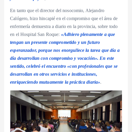
En tanto que el director del nosocomio, Alejandro
Calógero, hizo hincapié en el compromiso que el área de
enfermería demuestra a diario en la provincia, sobre todo
en el Hospital San Roque:
«Adhiero plenamente a que
tengan un presente comprometido y un futuro
esperanzador, porque nos enorgullece la tarea que día a
día desarrollan con compromiso y vocación». En este
sentido, celebró el encuentro «con profesionales que se
desarrollan en otros servicios e instituciones,
enriqueciendo mutuamente la práctica diaria»
.