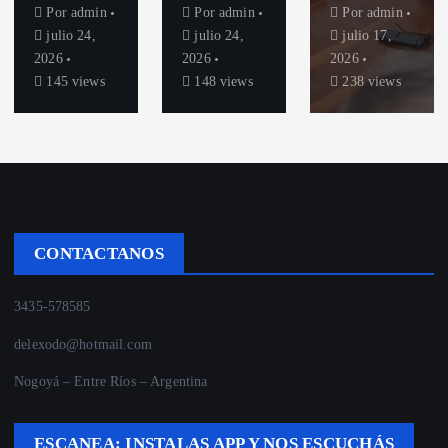
Por
admin
Por
admin
Por
admin
julio 24,
julio 24,
julio 17,
2026
2026
2026
145 views
148 views
238 views
CONTACTANOS
3435-578585
delexodo@hotmail.com
Nogoyá – Entre Ríos – Argentina
ESCANEA: INSTALAS APP Y NOS ESCUCHÁS