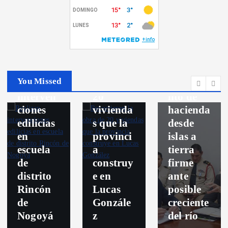
Toman
Destacados
medidas
Nogoya
para
Recorrie
facilitar
Politica
ron la
el
You Missed
Realizan
obra de
movimie
interven
20
nto de
ciones
vivienda
hacienda
edilicias
s que la
desde
en
provinci
islas a
escuela
a
tierra
de
construy
firme
distrito
e en
ante
Rincón
Lucas
posible
de
Gonzále
creciente
Nogoyá
z
del río