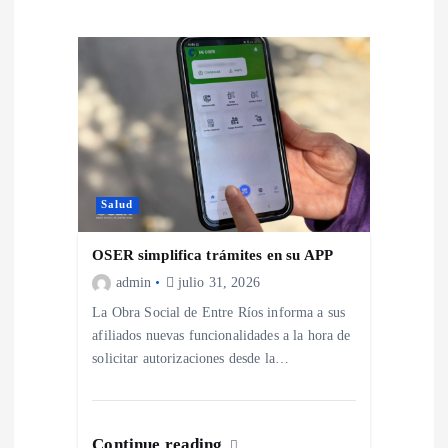
i
ó
n
d
Salud
e
OSER simplifica trámites en su APP
e
admin
julio 31, 2026
La Obra Social de Entre Ríos informa a sus
n
afiliados nuevas funcionalidades a la hora de
solicitar autorizaciones desde la…
t
r
Continue reading