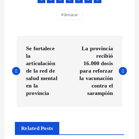
destacar
N
Se fortalece
La provincia
a
la
recibió
articulación
16.000 dosis
v
de la red de
para reforzar
salud mental
la vacunación
e
en la
contra el
provincia
sarampión
g
a
Related Posts
c