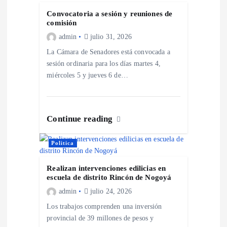
d
Convocatoria a sesión y reuniones de
comisión
e
admin
julio 31, 2026
La Cámara de Senadores está convocada a
e
sesión ordinaria para los días martes 4,
miércoles 5 y jueves 6 de…
n
t
Continue reading
r
Politica
a
Realizan intervenciones edilicias en
escuela de distrito Rincón de Nogoyá
d
admin
julio 24, 2026
a
Los trabajos comprenden una inversión
provincial de 39 millones de pesos y