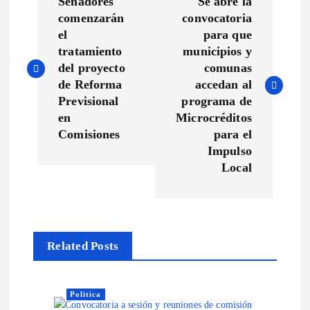
Senadores
Se abre la
a
comenzarán
convocatoria
el
para que
v
tratamiento
municipios y
del proyecto
comunas
e
de Reforma
accedan al
Previsional
programa de
g
en
Microcréditos
Comisiones
para el
a
Impulso
Local
c
i
Related Posts
ó
n
Politica