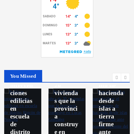
El Campo
Politica
Toman
Destacados
medidas
Nogoya
para
Recorrie
facilitar
Politica
ron la
el
You Missed
Realizan
obra de
movimie
interven
20
nto de
ciones
vivienda
hacienda
edilicias
s que la
desde
en
provinci
islas a
escuela
a
tierra
de
construy
firme
distrito
e en
ante