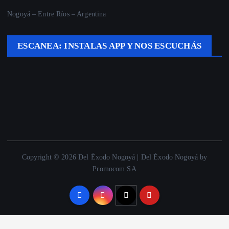
Nogoyá – Entre Ríos – Argentina
ESCANEA: INSTALAS APP Y NOS ESCUCHÁS
Copyright © 2026 Del Éxodo Nogoyá | Del Éxodo Nogoyá by
Promocom SA