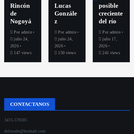
Rincón
Lucas
posible
de
Gonzále
creciente
Nogoyá
z
del río
Por
admin
Por
admin
Por
admin
julio 24,
julio 24,
julio 17,
2026
2026
2026
147 views
150 views
241 views
CONTACTANOS
3435-578585
delexodo@hotmail.com