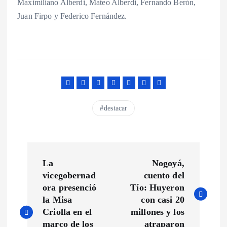
Maximiliano Alberdi, Mateo Alberdi, Fernando Berón,
Juan Firpo y Federico Fernández.
destacar
N
La
Nogoyá,
a
vicegobernad
cuento del
ora presenció
Tío: Huyeron
v
la Misa
con casi 20
Criolla en el
millones y los
marco de los
atraparon