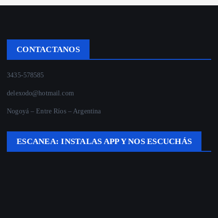
CONTACTANOS
3435-578585
delexodo@hotmail.com
Nogoyá – Entre Ríos – Argentina
ESCANEA: INSTALAS APP Y NOS ESCUCHÁS