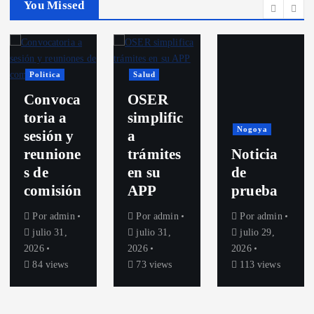
You Missed
Politica
Salud
Convoca
OSER
toria a
simplific
Nogoya
sesión y
a
reunione
trámites
Noticia
s de
en su
de
comisión
APP
prueba
Por
admin
Por
admin
Por
admin
julio 31,
julio 31,
julio 29,
2026
2026
2026
84 views
73 views
113 views