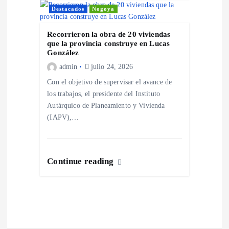
Destacados
Nogoya
n
Recorrieron la obra de 20 viviendas
t
que la provincia construye en Lucas
González
r
admin
julio 24, 2026
Con el objetivo de supervisar el avance de
a
los trabajos, el presidente del Instituto
Autárquico de Planeamiento y Vivienda
d
(IAPV),…
a
Continue reading
s