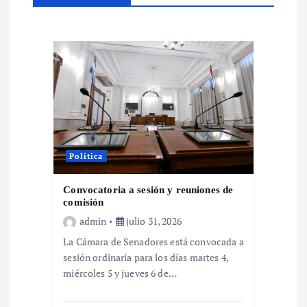
i
ó
n
d
e
Politica
e
Convocatoria a sesión y reuniones de
comisión
n
admin
julio 31, 2026
t
La Cámara de Senadores está convocada a
sesión ordinaria para los días martes 4,
r
miércoles 5 y jueves 6 de…