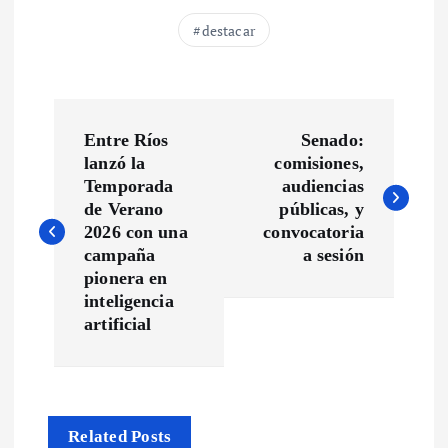
destacar
N
Entre Ríos
Senado:
a
lanzó la
comisiones,
Temporada
audiencias
v
de Verano
públicas, y
2026 con una
convocatoria
campaña
a sesión
e
pionera en
inteligencia
g
artificial
a
c
Related Posts