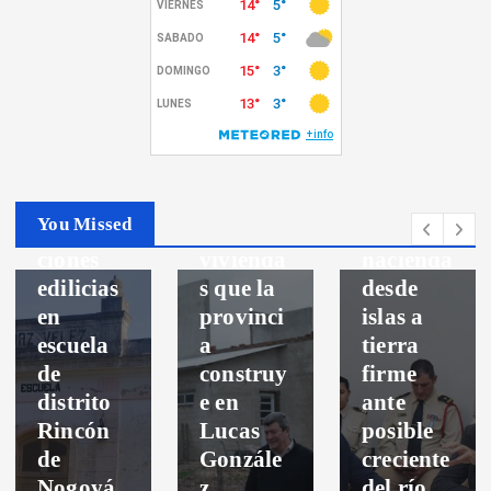
Politica
Toman
Destacados
medidas
Nogoya
para
Recorrie
facilitar
Politica
ron la
el
Realizan
obra de
movimie
You Missed
interven
20
nto de
ciones
vivienda
hacienda
edilicias
s que la
desde
en
provinci
islas a
escuela
a
tierra
de
construy
firme
distrito
e en
ante
Rincón
Lucas
posible
de
Gonzále
creciente
Nogoyá
z
del río