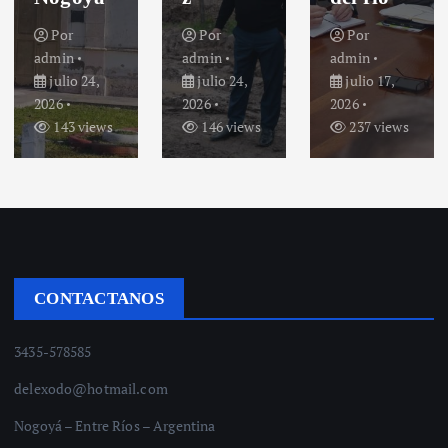
Por
Por
Por
admin
admin
admin
julio 24,
julio 24,
julio 17,
2026
2026
2026
143 views
146 views
237 views
CONTACTANOS
3435-578585
delexodo@hotmail.com
Nogoyá – Entre Ríos – Argentina