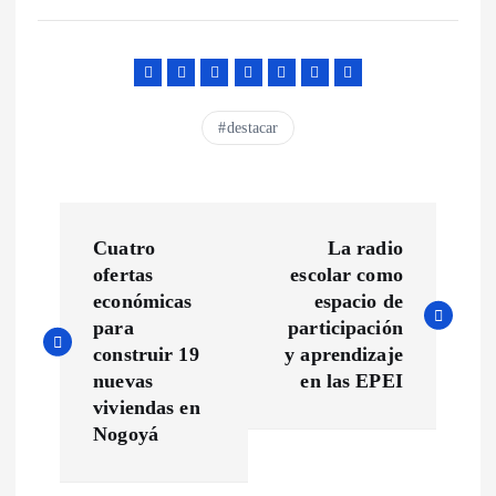
destacar
N
Cuatro
La radio
a
ofertas
escolar como
económicas
espacio de
v
para
participación
construir 19
y aprendizaje
e
nuevas
en las EPEI
viviendas en
g
Nogoyá