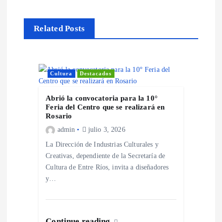
a
c
Related Posts
i
ó
Cultura
Destacados
n
Abrió la convocatoria para la 10°
Feria del Centro que se realizará en
d
Rosario
admin
julio 3, 2026
e
La Dirección de Industrias Culturales y
Creativas, dependiente de la Secretaría de
e
Cultura de Entre Ríos, invita a diseñadores
y…
n
t
Continue reading