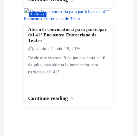
r
Cultura
a
Abren la convocatoria para participar
del 41° Encuentro Entrerriano de
d
Teatro
admin
junio 19, 2026
a
Desde este viernes 19 de junio y hasta el 10
de julio, está abierta la inscripción para
s
participar del 41°…
Continue reading