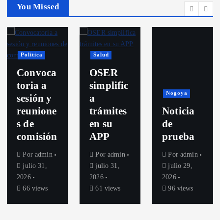
You Missed
Politica
Salud
Convoca
OSER
toria a
simplific
Nogoya
sesión y
a
reunione
trámites
Noticia
s de
en su
de
comisión
APP
prueba
Por
admin
Por
admin
Por
admin
julio 31,
julio 31,
julio 29,
2026
2026
2026
66 views
61 views
96 views