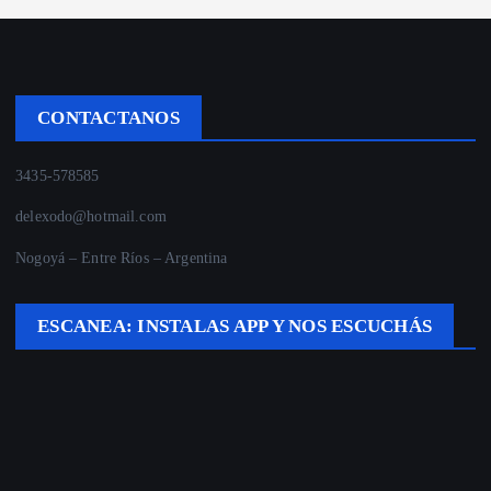
CONTACTANOS
3435-578585
delexodo@hotmail.com
Nogoyá – Entre Ríos – Argentina
ESCANEA: INSTALAS APP Y NOS ESCUCHÁS