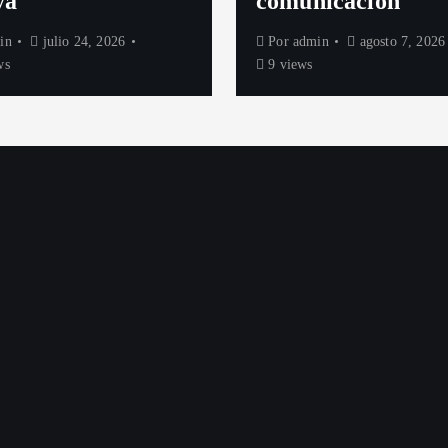
s
yá
comunicación
in
julio 24, 2026
Por
admin
agosto 7, 2026
ws
9 views