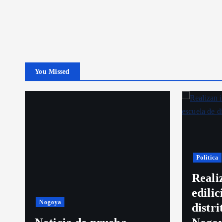
You Missed
Politica
Reali
edilic
Nogoya
distr