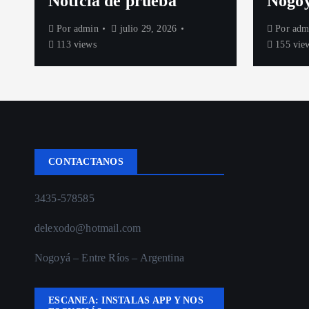
Noticia de prueba
Nogo
Por
admin
julio 29, 2026
Por
adm
113 views
155 vie
CONTACTANOS
3435-578585
delexodo@hotmail.com
Nogoyá – Entre Ríos – Argentina
ESCANEA: INSTALAS APP Y NOS