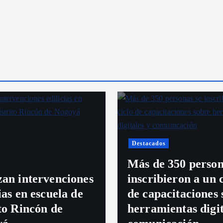
e
e
n
t
r
a
Destacados
d
Más de 350 person
zan intervenciones
inscribieron a un 
a
ias en escuela de
de capacitaciones 
ito Rincón de
herramientas digit