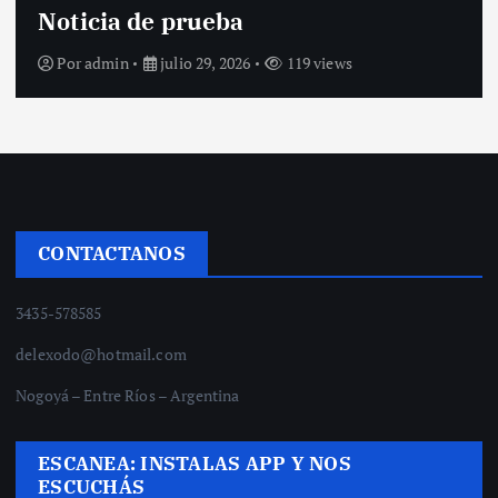
Noticia de prueba
Por
admin
julio 29, 2026
119 views
CONTACTANOS
3435-578585
delexodo@hotmail.com
Nogoyá – Entre Ríos – Argentina
ESCANEA: INSTALAS APP Y NOS
ESCUCHÁS