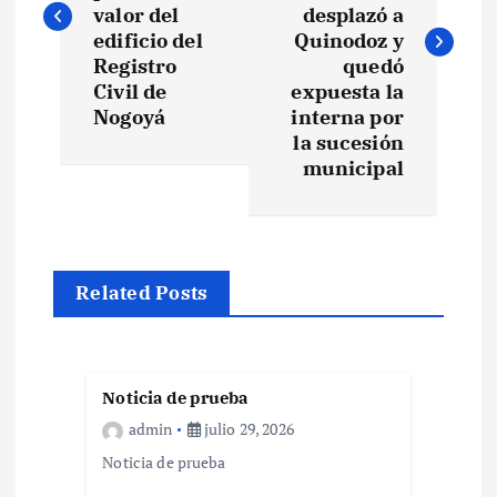
v
valor del
desplazó a
e
edificio del
Quinodoz y
Registro
quedó
Civil de
expuesta la
g
Nogoyá
interna por
la sucesión
a
municipal
c
i
Related Posts
ó
n
Noticia de prueba
d
admin
julio 29, 2026
Noticia de prueba
e