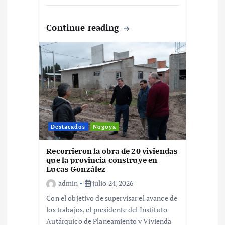
e
Continue reading
n
t
r
a
Destacados
Nogoya
d
Recorrieron la obra de 20 viviendas
que la provincia construye en
a
Lucas González
admin
julio 24, 2026
s
Con el objetivo de supervisar el avance de
los trabajos, el presidente del Instituto
Autárquico de Planeamiento y Vivienda