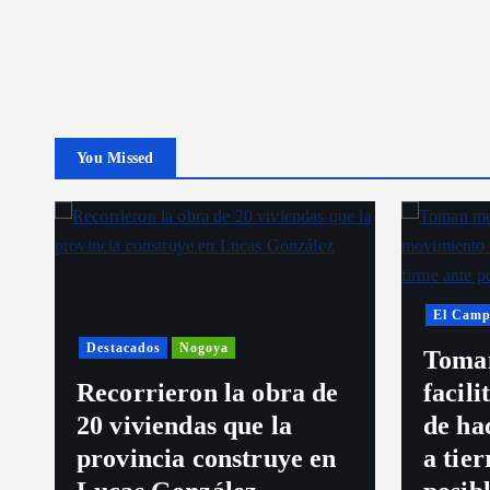
d
a
s
You Missed
El Camp
Destacados
Nogoya
Toman
s
Recorrieron la obra de
facil
20 viviendas que la
de ha
provincia construye en
a tie