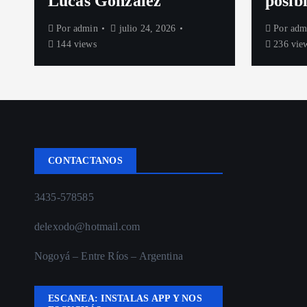
Lucas González
posibl
Por
admin
julio 24, 2026
Por
adm
144 views
236 vie
CONTACTANOS
3435-578585
delexodo@hotmail.com
Nogoyá – Entre Ríos – Argentina
ESCANEA: INSTALAS APP Y NOS