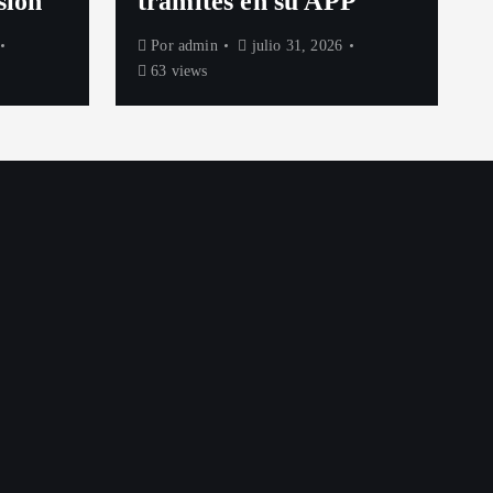
sión
trámites en su APP
Por
admin
julio 31, 2026
63 views