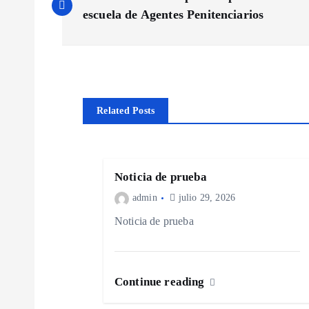
a
escuela de Agentes Penitenciarios
v
e
Related Posts
g
a
Noticia de prueba
admin
julio 29, 2026
c
Noticia de prueba
i
Continue reading
ó