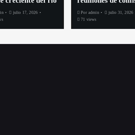
e creciente del río
reuniones de comi
in
julio 17, 2026
Por
admin
julio 31, 2026
ws
71 views