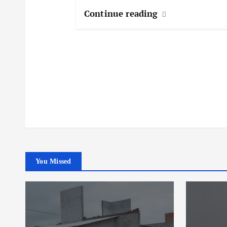
n
Continue reading
t
r
a
d
a
You Missed
s