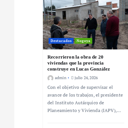
a
c
i
Destacados
Nogoya
ó
Recorrieron la obra de 20
n
viviendas que la provincia
construye en Lucas González
d
admin
julio 24, 2026
Con el objetivo de supervisar el
e
avance de los trabajos, el presidente
del Instituto Autárquico de
e
Planeamiento y Vivienda (IAPV),…