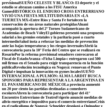
previsional
SUEÑO CELESTE Y BLANCO: El deporte y el
estudio se abrazan camino a los FISU America
Games
HISTÓRICO: EL ENDURO CROSS ENTRERRIANO
VIVIÓ UNA FIESTA MULTITUDINARIA EN «LA
TIJERETA MX»
Entre Ríos y Santa Fe fortalecen la
conservación de sus áreas naturales protegidas
Aluani
acompañó la apertura del 2º Torneo Sudamericano de
Academias de Beach Vóley
El gobierno presentó una propuesta
salarial a los gremios estatales y la paritaria pasó a cuarto
intermedio
Salud insta a reforzar las medidas de prevención
ante las bajas temperaturas y los riesgos invernales
Abrió la
convocatoria para la 10° Feria del Centro que se realizará en
Rosario
Por la reforma previsional senadores convocaron al
Fiscal de Estado
Avanza «Ficha Limpia»: entregaron casi 500
mil firmas en el Senado para exigir transparencia en la función
pública
Revolución tecnológica en Nogoyá: renuevan el Punto
Digital e impulsan la innovación en pymes locales
SUEÑO
INTERNACIONAL A PULMÓN: ALMA LARDIT BUSCA
SPONSORS PARA REPRESENTAR A LA ARGENTINA EN
EL PANAMERICANO DE MÉXICO
La provincia aumentó
un 20 por ciento las partidas destinadas a comedores
escolares
Abren la convocatoria para participar del 41°
Encuentro Entrerriano de Teatro
Frigerio anunció medidas de
alivio energético e impositivo para el comercio entrerriano
Crisis
en el radicalismo de Nogoyá: Schneider desplazó a Quinodoz y