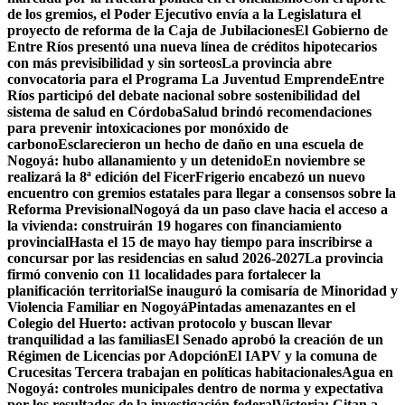
de los gremios, el Poder Ejecutivo envía a la Legislatura el
proyecto de reforma de la Caja de Jubilaciones
El Gobierno de
Entre Ríos presentó una nueva línea de créditos hipotecarios
con más previsibilidad y sin sorteos
La provincia abre
convocatoria para el Programa La Juventud Emprende
Entre
Ríos participó del debate nacional sobre sostenibilidad del
sistema de salud en Córdoba
Salud brindó recomendaciones
para prevenir intoxicaciones por monóxido de
carbono
Esclarecieron un hecho de daño en una escuela de
Nogoyá: hubo allanamiento y un detenido
En noviembre se
realizará la 8ª edición del Ficer
Frigerio encabezó un nuevo
encuentro con gremios estatales para llegar a consensos sobre la
Reforma Previsional
Nogoyá da un paso clave hacia el acceso a
la vivienda: construirán 19 hogares con financiamiento
provincial
Hasta el 15 de mayo hay tiempo para inscribirse a
concursar por las residencias en salud 2026-2027
La provincia
firmó convenio con 11 localidades para fortalecer la
planificación territorial
Se inauguró la comisaría de Minoridad y
Violencia Familiar en Nogoyá
Pintadas amenazantes en el
Colegio del Huerto: activan protocolo y buscan llevar
tranquilidad a las familias
El Senado aprobó la creación de un
Régimen de Licencias por Adopción
El IAPV y la comuna de
Crucesitas Tercera trabajan en políticas habitacionales
Agua en
Nogoyá: controles municipales dentro de norma y expectativa
por los resultados de la investigación federal
Victoria: Citan a