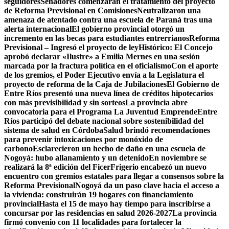
seguidores
Senadores comenzarán el tratamiento del proyecto
de Reforma Previsional en Comisiones
Neutralizaron una
amenaza de atentado contra una escuela de Paraná tras una
alerta internacional
El gobierno provincial otorgó un
incremento en las becas para estudiantes entrerrianos
Reforma
Previsional – Ingresó el proyecto de ley
Histórico: El Concejo
aprobó declarar «Ilustre» a Emilia Mernes en una sesión
marcada por la fractura política en el oficialismo
Con el aporte
de los gremios, el Poder Ejecutivo envía a la Legislatura el
proyecto de reforma de la Caja de Jubilaciones
El Gobierno de
Entre Ríos presentó una nueva línea de créditos hipotecarios
con más previsibilidad y sin sorteos
La provincia abre
convocatoria para el Programa La Juventud Emprende
Entre
Ríos participó del debate nacional sobre sostenibilidad del
sistema de salud en Córdoba
Salud brindó recomendaciones
para prevenir intoxicaciones por monóxido de
carbono
Esclarecieron un hecho de daño en una escuela de
Nogoyá: hubo allanamiento y un detenido
En noviembre se
realizará la 8ª edición del Ficer
Frigerio encabezó un nuevo
encuentro con gremios estatales para llegar a consensos sobre la
Reforma Previsional
Nogoyá da un paso clave hacia el acceso a
la vivienda: construirán 19 hogares con financiamiento
provincial
Hasta el 15 de mayo hay tiempo para inscribirse a
concursar por las residencias en salud 2026-2027
La provincia
firmó convenio con 11 localidades para fortalecer la