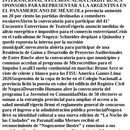
INTERNACIONAL A PULMÓN: ALMA LARDIT BUSCA
SPONSORS PARA REPRESENTAR A LA ARGENTINA EN
EL PANAMERICANO DE MÉXICO
La provincia aumentó
un 20 por ciento las partidas destinadas a comedores
escolares
Abren la convocatoria para participar del 41°
Encuentro Entrerriano de Teatro
Frigerio anunció medidas de
alivio energético e impositivo para el comercio entrerriano
Crisis
en el radicalismo de Nogoyá: Schneider desplazó a Quinodoz y
quedó expuesta la interna por la sucesión
municipal
Convocatoria abierta para participar de una
Residencia de Guion y Desarrollo de Proyectos Audiovisuales
de Entre Ríos
Se abre la convocatoria para que municipios y
comunas accedan al programa de Microcréditos para el
Impulso Local
El sueño continental en marcha: Bruno Arce se
viste de celeste y blanco para los FISU America Games Lima
2026
Suspensión de la copa de leche en el Colegio Nacional
La
provincia licitó la puesta en valor del edificio del Registro Civil
de Nogoyá
Desarrollo Humano abre la convocatoria del
programa La Juventud en Comunidad
Más de 50 efectores se
suman a la estrategia provincial para ampliar el acceso a la
salud mental
Frigerio firmó el reglamento general de concursos
para el ingreso a la administración pública provincial
Nogoyá
llevó su identidad cultural a una nueva edición de “La Noche de
las Ciudades” en Paraná
Emilia Mernes recibió el
reconocimiento de “Nogoyaense Ilustre” y emocionó a sus