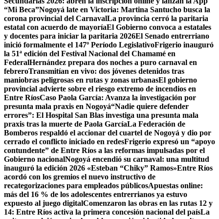
Secundarias 2026: abren la inscripción online y lanzan la App
“Mi Beca”
Nogoyá late en Victoria: Martina Santucho busca la
corona provincial del Carnaval
La provincia cerró la paritaria
estatal con acuerdo de mayoría
El Gobierno convoca a estatales
y docentes para iniciar la paritaria 2026
El Senado entrerriano
inició formalmente el 147º Período Legislativo
Frigerio inauguró
la 51ª edición del Festival Nacional del Chamamé en
Federal
Hernández prepara dos noches a puro carnaval en
febrero
Transmitían en vivo: dos jóvenes detenidos tras
maniobras peligrosas en rutas y zonas urbanas
El gobierno
provincial advierte sobre el riesgo extremo de incendios en
Entre Ríos
Caso Paola García: Avanza la investigación por
presunta mala praxis en Nogoyá
“Nadie quiere defender
errores”: El Hospital San Blas investiga una presunta mala
praxis tras la muerte de Paola García
La Federación de
Bomberos respaldó el accionar del cuartel de Nogoyá y dio por
cerrado el conflicto iniciado en redes
Frigerio expresó un “apoyo
contundente” de Entre Ríos a las reformas impulsadas por el
Gobierno nacional
Nogoyá encendió su carnaval: una multitud
inauguró la edición 2026 «Esteban “Chiky” Ramos»
Entre Ríos
acordó con los gremios el nuevo instructivo de
recategorizaciones para empleados públicos
Apuestas online:
más del 16 % de los adolescentes entrerrianos ya estuvo
expuesto al juego digital
Comenzaron las obras en las rutas 12 y
14: Entre Ríos activa la primera concesión nacional del país
La