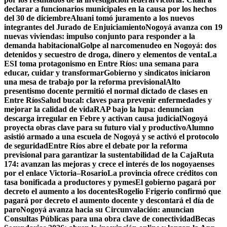
declarar a funcionarios municipales en la causa por los hechos
del 30 de diciembre
Aluani tomó juramento a los nuevos
integrantes del Jurado de Enjuiciamiento
Nogoyá avanza con 19
nuevas viviendas: impulso conjunto para responder a la
demanda habitacional
Golpe al narcomenudeo en Nogoyá: dos
detenidos y secuestro de droga, dinero y elementos de venta
La
ESI toma protagonismo en Entre Ríos: una semana para
educar, cuidar y transformar
Gobierno y sindicatos iniciaron
una mesa de trabajo por la reforma previsional
Alto
presentismo docente permitió el normal dictado de clases en
Entre Ríos
Salud bucal: claves para prevenir enfermedades y
mejorar la calidad de vida
RAP bajo la lupa: denuncian
descarga irregular en Febre y activan causa judicial
Nogoyá
proyecta obras clave para su futuro vial y productivo
Alumno
asistió armado a una escuela de Nogoyá y se activó el protocolo
de seguridad
Entre Ríos abre el debate por la reforma
previsional para garantizar la sustentabilidad de la Caja
Ruta
174: avanzan las mejoras y crece el interés de los nogoyaenses
por el enlace Victoria–Rosario
La provincia ofrece créditos con
tasa bonificada a productores y pymes
El gobierno pagará por
decreto el aumento a los docentes
Rogelio Frigerio confirmó que
pagará por decreto el aumento docente y descontará el día de
paro
Nogoyá avanza hacia su Circunvalación: anuncian
Consultas Públicas para una obra clave de conectividad
Becas