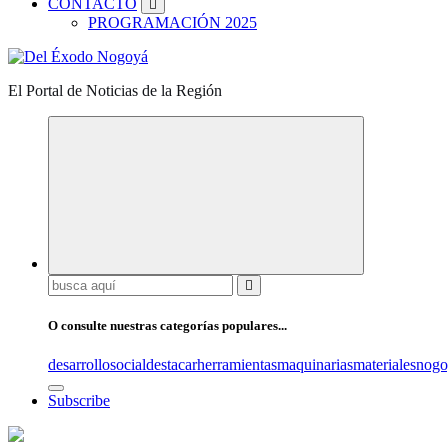
CONTACTO
PROGRAMACIÓN 2025
El Portal de Noticias de la Región
Buscar:
O consulte nuestras categorías populares...
desarrollosocial
destacar
herramientas
maquinarias
materiales
nogo
Subscribe