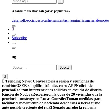
Buscar:
O consulte nuestras categorías populares...
desarrollosocial
destacar
herramientas
maquinarias
materiales
nogo
Subscribe
ug
Buscar:
Trending News:
Convocatoria a sesión y reuniones de
comisión
OSER simplifica trámites en su APP
Noticia de
prueba
Realizan intervenciones edilicias en escuela de distrito
Rincón de Nogoyá
Recorrieron la obra de 20 viviendas que la
provincia construye en Lucas González
Toman medidas para
facilitar el movimiento de hacienda desde islas a tierra firme
ante posible creciente del río
El Senado aprobó la reforma