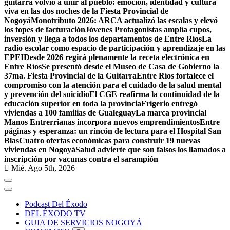
guitarra volvió a unir al pueblo: emoción, identidad y cultura
viva en las dos noches de la Fiesta Provincial de
Nogoyá
Monotributo 2026: ARCA actualizó las escalas y elevó
los topes de facturación
Jóvenes Protagonistas amplía cupos,
inversión y llega a todos los departamentos de Entre Ríos
La
radio escolar como espacio de participación y aprendizaje en las
EPEI
Desde 2026 regirá plenamente la receta electrónica en
Entre Ríos
Se presentó desde el Museo de Casa de Gobierno la
37ma. Fiesta Provincial de la Guitarra
Entre Ríos fortalece el
compromiso con la atención para el cuidado de la salud mental
y prevención del suicidio
El CGE reafirma la continuidad de la
educación superior en toda la provincia
Frigerio entregó
viviendas a 100 familias de Gualeguay
La marca provincial
Manos Entrerrianas incorpora nuevos emprendimientos
Entre
páginas y esperanza: un rincón de lectura para el Hospital San
Blas
Cuatro ofertas económicas para construir 19 nuevas
viviendas en Nogoyá
Salud advierte que son falsos los llamados a
inscripción por vacunas contra el sarampión
Mié. Ago 5th, 2026
Podcast Del Éxodo
DEL ÉXODO TV
GUIA DE SERVICIOS NOGOYÁ