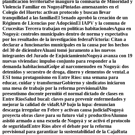
planificación territorial
Se inauguró la comisaría de Minoridad y
Violencia Familiar en Nogoyá
Pintadas amenazantes en el
Colegio del Huerto: activan protocolo y buscan llevar
tranquilidad a las familias
El Senado aprobó la creación de un
Régimen de Licencias por Adopción
El IAPV y la comuna de
Crucesitas Tercera trabajan en políticas habitacionales
Agua en
Nogoyá: controles municipales dentro de norma y expectativa
por los resultados de la investigación federal
Victoria: Citan a
declarar a funcionarios municipales en la causa por los hechos
del 30 de diciembre
Aluani tomó juramento a los nuevos
integrantes del Jurado de Enjuiciamiento
Nogoyá avanza con 19
nuevas viviendas: impulso conjunto para responder a la
demanda habitacional
Golpe al narcomenudeo en Nogoyá: dos
detenidos y secuestro de droga, dinero y elementos de venta
La
ESI toma protagonismo en Entre Ríos: una semana para
educar, cuidar y transformar
Gobierno y sindicatos iniciaron
una mesa de trabajo por la reforma previsional
Alto
presentismo docente permitió el normal dictado de clases en
Entre Ríos
Salud bucal: claves para prevenir enfermedades y
mejorar la calidad de vida
RAP bajo la lupa: denuncian
descarga irregular en Febre y activan causa judicial
Nogoyá
proyecta obras clave para su futuro vial y productivo
Alumno
asistió armado a una escuela de Nogoyá y se activó el protocolo
de seguridad
Entre Ríos abre el debate por la reforma
previsional para garantizar la sustentabilidad de la Caja
Ruta