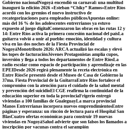
Gobierno nacional
Nogoyá encendió su carnaval: una multitud
inauguró la edición 2026 «Esteban “Chiky” Ramos»
Entre Ríos
acordó con los gremios el nuevo instructivo de
recategorizaciones para empleados públicos
Apuestas online:
más del 16 % de los adolescentes entrerrianos ya estuvo
expuesto al juego digital
Comenzaron las obras en las rutas 12 y
14: Entre Ríos activa la primera concesión nacional del país
La
guitarra volvió a unir al pueblo: emoción, identidad y cultura
viva en las dos noches de la Fiesta Provincial de
Nogoyá
Monotributo 2026: ARCA actualizó las escalas y elevó
los topes de facturación
Jóvenes Protagonistas amplía cupos,
inversión y llega a todos los departamentos de Entre Ríos
La
radio escolar como espacio de participación y aprendizaje en las
EPEI
Desde 2026 regirá plenamente la receta electrónica en
Entre Ríos
Se presentó desde el Museo de Casa de Gobierno la
37ma. Fiesta Provincial de la Guitarra
Entre Ríos fortalece el
compromiso con la atención para el cuidado de la salud mental
y prevención del suicidio
El CGE reafirma la continuidad de la
educación superior en toda la provincia
Frigerio entregó
viviendas a 100 familias de Gualeguay
La marca provincial
Manos Entrerrianas incorpora nuevos emprendimientos
Entre
páginas y esperanza: un rincón de lectura para el Hospital San
Blas
Cuatro ofertas económicas para construir 19 nuevas
viviendas en Nogoyá
Salud advierte que son falsos los llamados a
inscripción por vacunas contra el sarampión