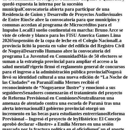
quedó expuesta la interna por la sucesión
municipal
Convocatoria abierta para participar de una
Residencia de Guion y Desarrollo de Proyectos Audiovisuales
de Entre Ríos
Se abre la convocatoria para que municipios y
comunas accedan al programa de Microcréditos para el
Impulso Local
El sueño continental en marcha: Bruno Arce se
viste de celeste y blanco para los FISU America Games Lima
2026
Suspensión de la copa de leche en el Colegio Nacional
La
provincia licitó la puesta en valor del edificio del Registro Civil
de Nogoyá
Desarrollo Humano abre la convocatoria del
programa La Juventud en Comunidad
Más de 50 efectores se
suman a la estrategia provincial para ampliar el acceso a la
salud mental
Frigerio firmó el reglamento general de concursos
para el ingreso a la administración pública provincial
Nogoyá
llevó su identidad cultural a una nueva edición de “La Noche de
las Ciudades” en Paraná
Emilia Mernes recibió el
reconocimiento de “Nogoyaense Ilustre” y emocionó a sus
seguidores
Senadores comenzarán el tratamiento del proyecto
de Reforma Previsional en Comisiones
Neutralizaron una
amenaza de atentado contra una escuela de Paraná tras una
alerta internacional
El gobierno provincial otorgó un
incremento en las becas para estudiantes entrerrianos
Reforma
Previsional – Ingresó el proyecto de ley
Histórico: El Concejo
aprobó declarar «Ilustre» a Emilia Mernes en una sesión
marcada por la fractura política en el oficialismo
Con el aporte