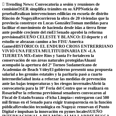
Saltar
Trending News:
Convocatoria a sesión y reuniones de
al
comisión
OSER simplifica trámites en su APP
Noticia de
contenido
prueba
Realizan intervenciones edilicias en escuela de distrito
Rincón de Nogoyá
Recorrieron la obra de 20 viviendas que la
provincia construye en Lucas González
Toman medidas para
facilitar el movimiento de hacienda desde islas a tierra firme
ante posible creciente del río
El Senado aprobó la reforma
previsional
SUEÑO CELESTE Y BLANCO: El deporte y el
estudio se abrazan camino a los FISU America
Games
HISTÓRICO: EL ENDURO CROSS ENTRERRIANO
VIVIÓ UNA FIESTA MULTITUDINARIA EN «LA
TIJERETA MX»
Entre Ríos y Santa Fe fortalecen la
conservación de sus áreas naturales protegidas
Aluani
acompañó la apertura del 2º Torneo Sudamericano de
Academias de Beach Vóley
El gobierno presentó una propuesta
salarial a los gremios estatales y la paritaria pasó a cuarto
intermedio
Salud insta a reforzar las medidas de prevención
ante las bajas temperaturas y los riesgos invernales
Abrió la
convocatoria para la 10° Feria del Centro que se realizará en
Rosario
Por la reforma previsional senadores convocaron al
Fiscal de Estado
Avanza «Ficha Limpia»: entregaron casi 500
mil firmas en el Senado para exigir transparencia en la función
pública
Revolución tecnológica en Nogoyá: renuevan el Punto
Digital e impulsan la innovación en pymes locales
SUEÑO