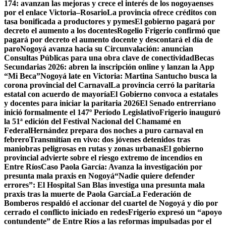
174: avanzan las mejoras y crece el interés de los nogoyaenses
por el enlace Victoria–Rosario
La provincia ofrece créditos con
tasa bonificada a productores y pymes
El gobierno pagará por
decreto el aumento a los docentes
Rogelio Frigerio confirmó que
pagará por decreto el aumento docente y descontará el día de
paro
Nogoyá avanza hacia su Circunvalación: anuncian
Consultas Públicas para una obra clave de conectividad
Becas
Secundarias 2026: abren la inscripción online y lanzan la App
“Mi Beca”
Nogoyá late en Victoria: Martina Santucho busca la
corona provincial del Carnaval
La provincia cerró la paritaria
estatal con acuerdo de mayoría
El Gobierno convoca a estatales
y docentes para iniciar la paritaria 2026
El Senado entrerriano
inició formalmente el 147º Período Legislativo
Frigerio inauguró
la 51ª edición del Festival Nacional del Chamamé en
Federal
Hernández prepara dos noches a puro carnaval en
febrero
Transmitían en vivo: dos jóvenes detenidos tras
maniobras peligrosas en rutas y zonas urbanas
El gobierno
provincial advierte sobre el riesgo extremo de incendios en
Entre Ríos
Caso Paola García: Avanza la investigación por
presunta mala praxis en Nogoyá
“Nadie quiere defender
errores”: El Hospital San Blas investiga una presunta mala
praxis tras la muerte de Paola García
La Federación de
Bomberos respaldó el accionar del cuartel de Nogoyá y dio por
cerrado el conflicto iniciado en redes
Frigerio expresó un “apoyo
contundente” de Entre Ríos a las reformas impulsadas por el