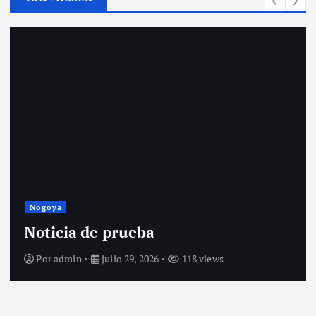
Policiales
ALLANAMIENTOS EN NOGOY
SECUESTRAN COCAÍNA, DIN
ELEMENTOS VINCULADOS A
NARCOMENUDEO
Por
admin
agosto 7, 2026
1371 views