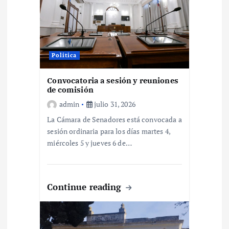
e
e
Politica
n
Convocatoria a sesión y reuniones
de comisión
t
admin
julio 31, 2026
r
La Cámara de Senadores está convocada a
sesión ordinaria para los días martes 4,
a
miércoles 5 y jueves 6 de…
d
Continue reading
a
s