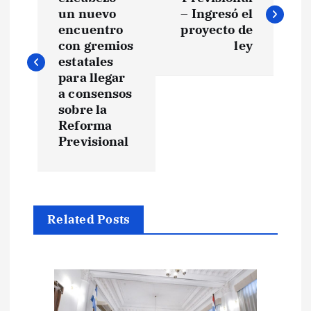
a
un nuevo
– Ingresó el
v
encuentro
proyecto de
con gremios
ley
e
estatales
para llegar
a consensos
g
sobre la
Reforma
a
Previsional
c
i
Related Posts
ó
n
d