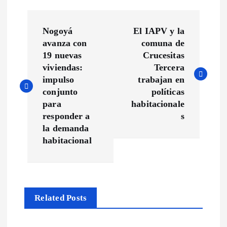
N
Nogoyá
El IAPV y la
a
avanza con
comuna de
19 nuevas
Crucesitas
v
viviendas:
Tercera
impulso
trabajan en
e
conjunto
políticas
para
habitacionale
g
responder a
s
la demanda
a
habitacional
c
i
Related Posts
ó