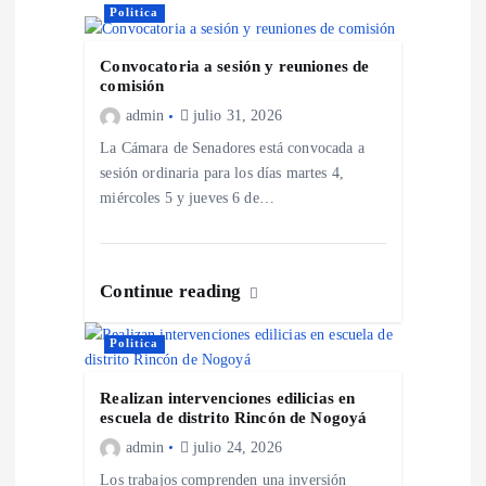
Politica
n
Convocatoria a sesión y reuniones de
d
comisión
admin
julio 31, 2026
e
La Cámara de Senadores está convocada a
sesión ordinaria para los días martes 4,
e
miércoles 5 y jueves 6 de…
n
t
Continue reading
r
Politica
a
Realizan intervenciones edilicias en
escuela de distrito Rincón de Nogoyá
admin
julio 24, 2026
d
Los trabajos comprenden una inversión