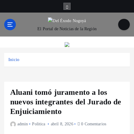
S
a
l
t
El Portal de Noticias de la Región
a
r
a
l
c
Inicio
o
n
t
e
Aluani tomó juramento a los
n
i
nuevos integrantes del Jurado de
d
Enjuiciamiento
o
admin
Politica
abril 8, 2026
0 Comentarios