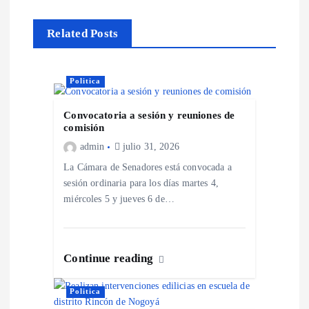
i
Related Posts
ó
Politica
n
Convocatoria a sesión y reuniones de
d
comisión
admin
julio 31, 2026
e
La Cámara de Senadores está convocada a
sesión ordinaria para los días martes 4,
e
miércoles 5 y jueves 6 de…
n
t
Continue reading
r
Politica