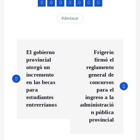
destacar
N
El gobierno
Frigerio
a
provincial
firmó el
otorgó un
reglamento
v
incremento
general de
en las becas
concursos
e
para
para el
estudiantes
ingreso a la
g
entrerrianos
administració
n pública
a
provincial
c