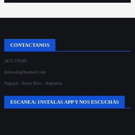
CONTACTANOS
3435-578585
delexodo@hotmail.com
Nogoyá – Entre Ríos – Argentina
ESCANEA: INSTALAS APP Y NOS ESCUCHÁS