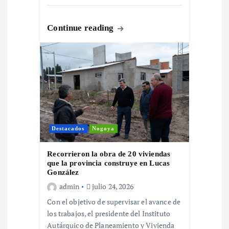
e
Continue reading
n
t
r
a
Destacados
Nogoya
d
Recorrieron la obra de 20 viviendas
que la provincia construye en Lucas
a
González
admin
julio 24, 2026
s
Con el objetivo de supervisar el avance de
los trabajos, el presidente del Instituto
Autárquico de Planeamiento y Vivienda