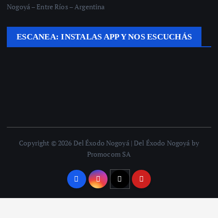
Nogoyá – Entre Ríos – Argentina
ESCANEA: INSTALAS APP Y NOS ESCUCHÁS
Copyright © 2026 Del Éxodo Nogoyá | Del Éxodo Nogoyá by
Promocom SA