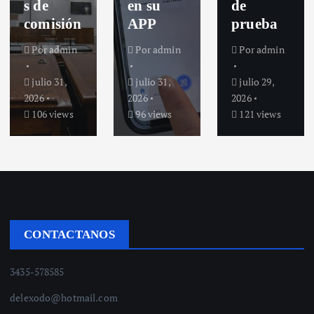
s de
en su
de
comisión
APP
prueba
Por
admin
Por
admin
Por
admin
julio 31,
julio 31,
julio 29,
2026
2026
2026
106 views
96 views
121 views
CONTACTANOS
3435-578585
delexodo@hotmail.com