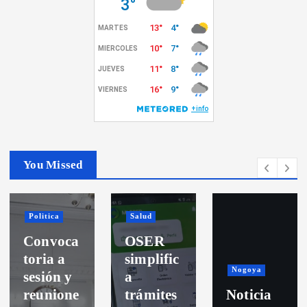
You Missed
Politica
Salud
Convoca
OSER
toria a
simplific
Nogoya
sesión y
a
reunione
trámites
Noticia