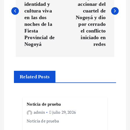
v
identidad y
accionar del
cultura viva
cuartel de
e
en las dos
Nogoyá y dio
noches de la
por cerrado
g
Fiesta
el conflicto
Provincial de
iniciado en
a
Nogoyá
redes
c
i
Related Posts
ó
n
Noticia de prueba
d
admin
julio 29, 2026
Noticia de prueba
e