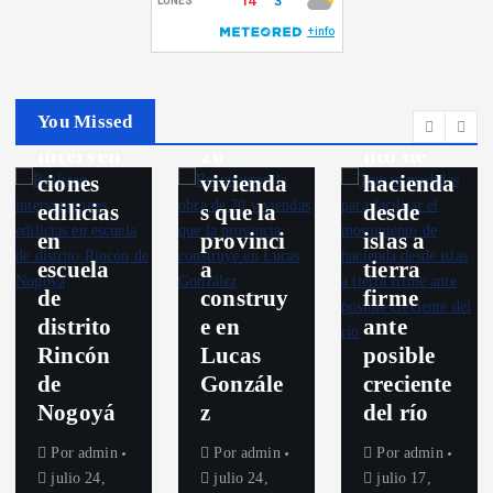
Destacados
medidas
Nogoya
para
Recorrie
facilitar
Politica
ron la
el
You Missed
Realizan
obra de
movimie
interven
20
nto de
ciones
vivienda
hacienda
edilicias
s que la
desde
en
provinci
islas a
escuela
a
tierra
de
construy
firme
distrito
e en
ante
Rincón
Lucas
posible
de
Gonzále
creciente
Nogoyá
z
del río
Por
admin
Por
admin
Por
admin
julio 24,
julio 24,
julio 17,