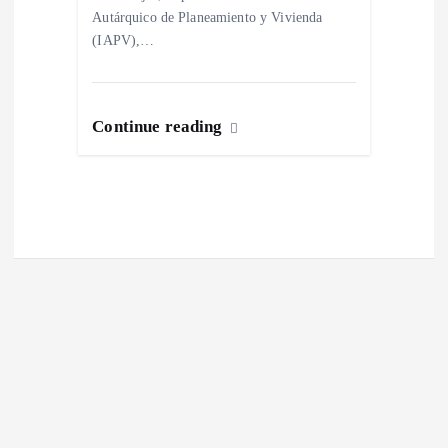
a
Autárquico de Planeamiento y Vivienda
(IAPV),…
s
Continue reading