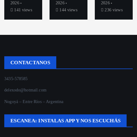
2026
2026
2026
141 views
144 views
236 views
CONTACTANOS
3435-578585
delexodo@hotmail.com
Nogoyá – Entre Ríos – Argentina
ESCANEA: INSTALAS APP Y NOS ESCUCHÁS