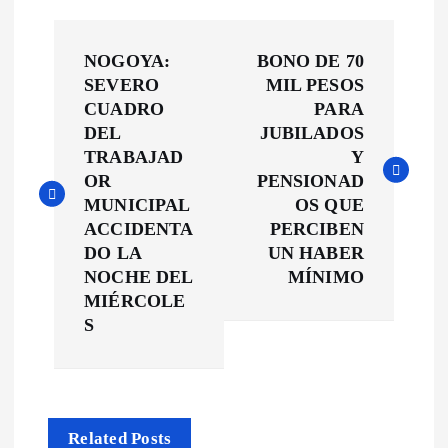
N
NOGOYA:
BONO DE 70
a
SEVERO
MIL PESOS
CUADRO
PARA
v
DEL
JUBILADOS
TRABAJAD
Y
e
OR
PENSIONAD
MUNICIPAL
OS QUE
g
ACCIDENTA
PERCIBEN
DO LA
UN HABER
a
NOCHE DEL
MÍNIMO
MIÉRCOLE
c
S
i
ó
Related Posts