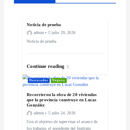
n
d
Noticia de prueba
admin
julio 29, 2026
e
Noticia de prueba
e
n
Continue reading
t
Destacados
Nogoya
r
Recorrieron la obra de 20 viviendas
que la provincia construye en Lucas
González
a
admin
julio 24, 2026
d
Con el objetivo de supervisar el avance de
los trabajos, el presidente del Instituto