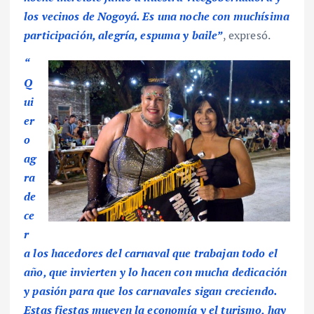
los vecinos de Nogoyá. Es una noche con muchísima
participación, alegría, espuma y baile”
, expresó.
“
Q
ui
er
o
ag
ra
de
ce
r
a los hacedores del carnaval que trabajan todo el
año, que invierten y lo hacen con mucha dedicación
y pasión para que los carnavales sigan creciendo.
Estas fiestas mueven la economía y el turismo, hay