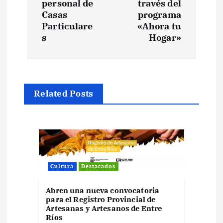
e
personal de
través del
Casas
programa
Particulare
«Ahora tu
g
s
Hogar»
a
c
Related Posts
i
ó
n
Cultura
Destacados
d
Abren una nueva convocatoria
e
para el Registro Provincial de
Artesanas y Artesanos de Entre
Ríos