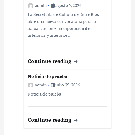
e
admin
agosto 7, 2026
n
La Secretaría de Cultura de Entre Ríos
abre una nueva convocatoria para la
actualización e incorporación de
t
artesanas y artesanos…
r
a
Continue reading
d
Noticia de prueba
admin
julio 29, 2026
a
Noticia de prueba
s
Continue reading