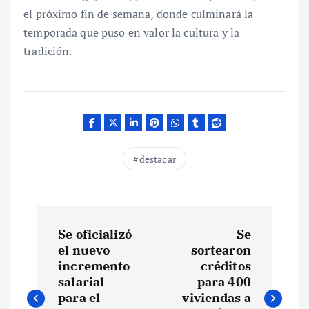
el próximo fin de semana, donde culminará la
temporada que puso en valor la cultura y la
tradición.
destacar
N
Se oficializó
Se
a
el nuevo
sortearon
incremento
créditos
v
salarial
para 400
para el
viviendas a