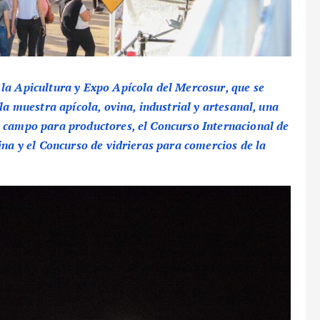
la Apicultura y Expo Apícola del Mercosur, que se
la muestra apícola, ovina, industrial y artesanal, una
a campo para productores, el Concurso Internacional de
ina y el Concurso de vidrieras para comercios de la