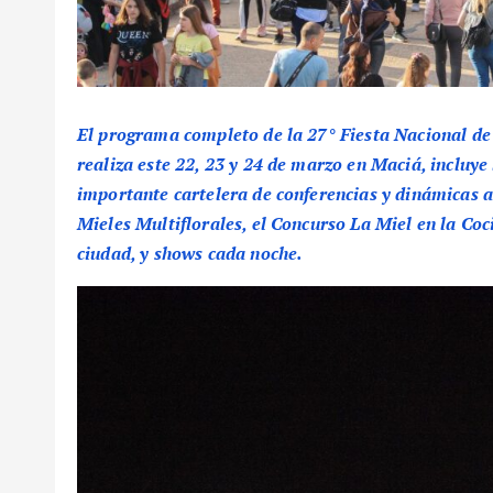
El programa completo de la 27° Fiesta Nacional de 
realiza este 22, 23 y 24 de marzo en Maciá, incluye 
importante cartelera de conferencias y dinámicas 
Mieles Multiflorales, el Concurso La Miel en la Coc
ciudad, y shows cada noche.