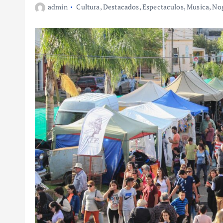
admin
Cultura
,
Destacados
,
Espectaculos
,
Musica
,
No