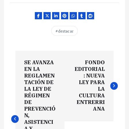
destacar
N
SE AVANZA
FONDO
a
EN LA
EDITORIAL
REGLAMEN
: NUEVA
v
TACIÓN DE
LEY PARA
LA LEY DE
LA
e
RÉGIMEN
CULTURA
DE
ENTRERRI
PREVENCIÓ
ANA
g
N,
ASISTENCI
a
A Y