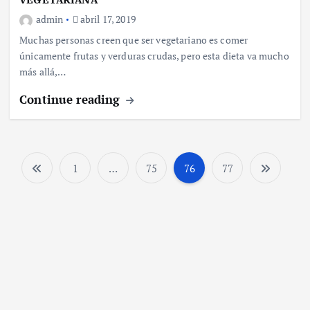
admin
abril 17, 2019
Muchas personas creen que ser vegetariano es comer
únicamente frutas y verduras crudas, pero esta dieta va mucho
más allá,…
Continue reading
1
…
75
76
77
P
a
g
i