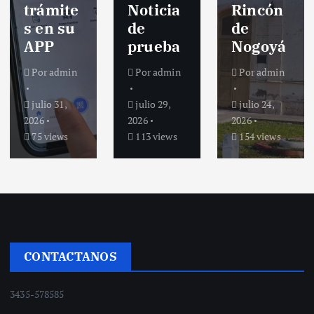
trámite
Noticia
Rincón
s en su
de
de
APP
prueba
Nogoyá
Por
admin
Por
admin
Por
admin
julio 31,
julio 29,
julio 24,
2026
2026
2026
75 views
113 views
154 views
CONTACTANOS
3435-578585