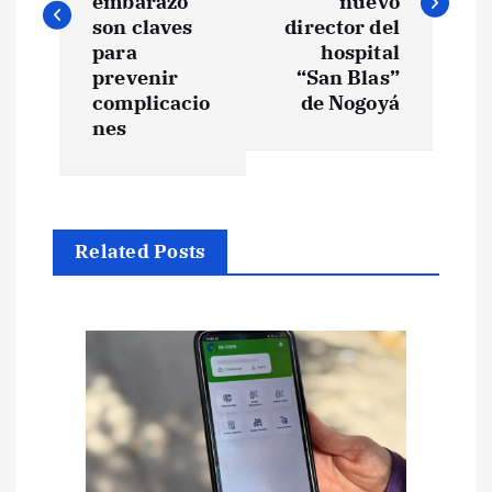
embarazo
nuevo
e
son claves
director del
para
hospital
prevenir
“San Blas”
g
complicacio
de Nogoyá
nes
a
c
i
Related Posts
ó
n
d
e