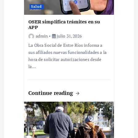
e
Salud
n
OSER simplifica trámites en su
APP
t
admin
julio 31, 2026
La Obra Social de Entre Ríos informa a
r
sus afiliados nuevas funcionalidades a la
hora de solicitar autorizaciones desde
a
la…
d
Continue reading
a
s