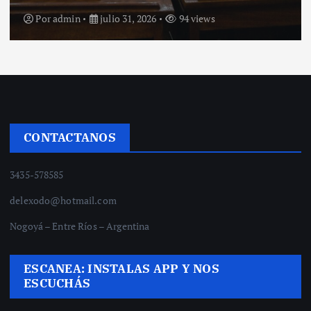
Por
admin
julio 31, 2026
94 views
CONTACTANOS
3435-578585
delexodo@hotmail.com
Nogoyá – Entre Ríos – Argentina
ESCANEA: INSTALAS APP Y NOS
ESCUCHÁS