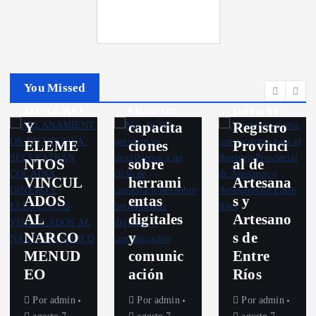
A:
350
Abren
SECUES
personas
una
TRAN
se
nueva
COCAÍ
inscribie
convocat
You Missed
NA,
ron a un
oria
DINERO
ciclo de
para el
Y
capacita
Registro
ELEME
ciones
Provinci
NTOS
sobre
al de
VINCUL
herrami
Artesana
ADOS
entas
s y
AL
digitales
Artesano
NARCO
y
s de
MENUD
comunic
Entre
EO
ación
Ríos
Por
admin
Por
admin
Por
admin