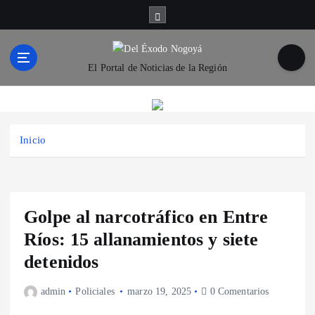
S
a
l
t
El Portal de Noticias de la Región
a
r
a
l
c
Inicio
o
n
t
e
Golpe al narcotráfico en Entre
n
i
Ríos: 15 allanamientos y siete
d
detenidos
o
admin
Policiales
marzo 19, 2025
0 Comentarios