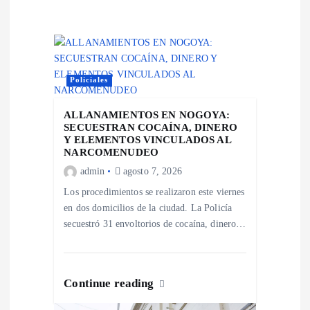
d
e
e
Policiales
n
ALLANAMIENTOS EN NOGOYA:
SECUESTRAN COCAÍNA, DINERO
Y ELEMENTOS VINCULADOS AL
t
NARCOMENUDEO
admin
agosto 7, 2026
r
Los procedimientos se realizaron este viernes
en dos domicilios de la ciudad. La Policía
a
secuestró 31 envoltorios de cocaína, dinero…
d
a
Continue reading