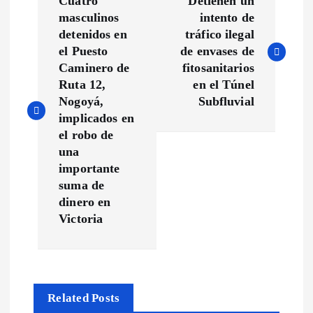
Cuatro
Detienen un
a
masculinos
intento de
detenidos en
tráfico ilegal
v
el Puesto
de envases de
Caminero de
fitosanitarios
e
Ruta 12,
en el Túnel
Nogoyá,
Subfluvial
g
implicados en
el robo de
a
una
importante
c
suma de
dinero en
Victoria
i
ó
n
Related Posts