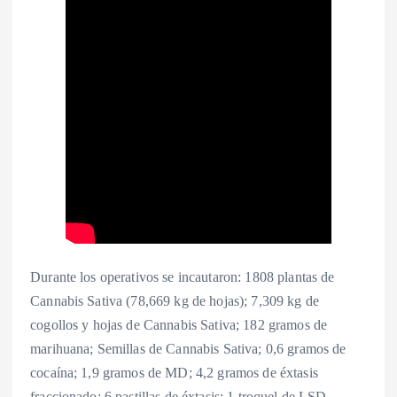
Durante los operativos se incautaron: 1808 plantas de
Cannabis Sativa (78,669 kg de hojas); 7,309 kg de
cogollos y hojas de Cannabis Sativa; 182 gramos de
marihuana; Semillas de Cannabis Sativa; 0,6 gramos de
cocaína; 1,9 gramos de MD; 4,2 gramos de éxtasis
fraccionado; 6 pastillas de éxtasis; 1 troquel de LSD.