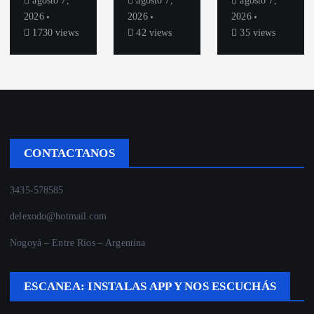
agosto 7,
agosto 7,
agosto 7,
2026
2026
2026
1730 views
42 views
35 views
CONTACTANOS
3435-578585
delexodo@hotmail.com
Nogoyá – Entre Ríos – Argentina
ESCANEA: INSTALAS APP Y NOS ESCUCHÁS