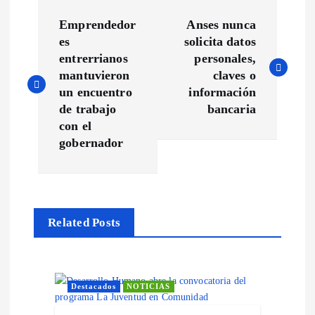
N
Emprendedor
Anses nunca
a
es
solicita datos
entrerrianos
personales,
v
mantuvieron
claves o
un encuentro
información
e
de trabajo
bancaria
con el
g
gobernador
a
c
Related Posts
i
ó
Destacados
NOTICIAS