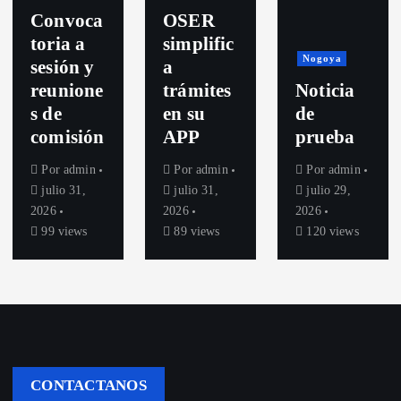
Convoca
OSER
toria a
simplific
Nogoya
sesión y
a
reunione
trámites
Noticia
s de
en su
de
comisión
APP
prueba
Por
admin
Por
admin
Por
admin
julio 31,
julio 31,
julio 29,
2026
2026
2026
99 views
89 views
120 views
CONTACTANOS