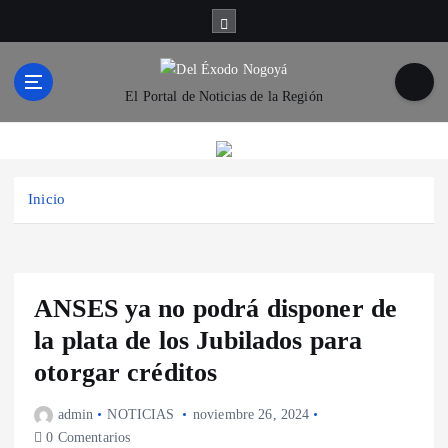
S
a
l
t
El Portal de Noticias de la Región
a
r
a
l
c
Inicio
o
n
t
e
ANSES ya no podrá disponer de
n
i
la plata de los Jubilados para
d
otorgar créditos
o
admin
NOTICIAS
noviembre 26, 2024
0 Comentarios