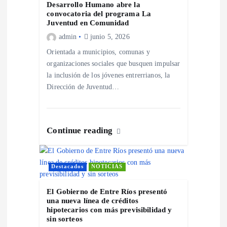
n
Desarrollo Humano abre la
convocatoria del programa La
d
Juventud en Comunidad
admin
junio 5, 2026
e
Orientada a municipios, comunas y
organizaciones sociales que busquen impulsar
e
la inclusión de los jóvenes entrerrianos, la
Dirección de Juventud…
n
t
Continue reading
r
Destacados
NOTICIAS
a
El Gobierno de Entre Ríos presentó
d
una nueva línea de créditos
hipotecarios con más previsibilidad y
sin sorteos