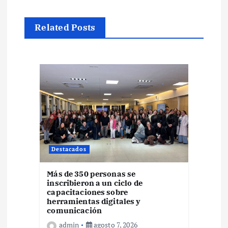
c
i
Related Posts
ó
n
d
e
e
Destacados
n
Más de 350 personas se
inscribieron a un ciclo de
capacitaciones sobre
t
herramientas digitales y
comunicación
admin
agosto 7, 2026