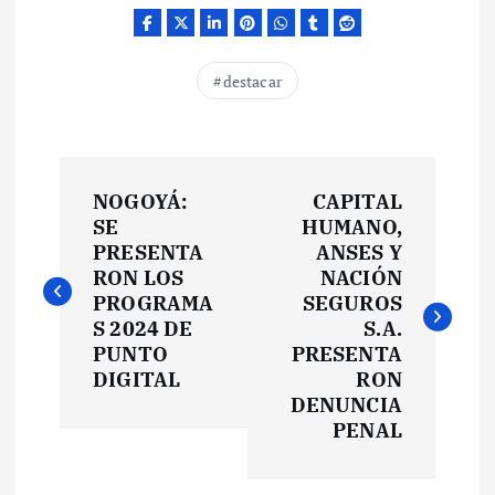
destacar
N
NOGOYÁ:
CAPITAL
a
SE
HUMANO,
PRESENTA
ANSES Y
v
RON LOS
NACIÓN
PROGRAMA
SEGUROS
e
S 2024 DE
S.A.
PUNTO
PRESENTA
DIGITAL
RON
g
DENUNCIA
PENAL
a