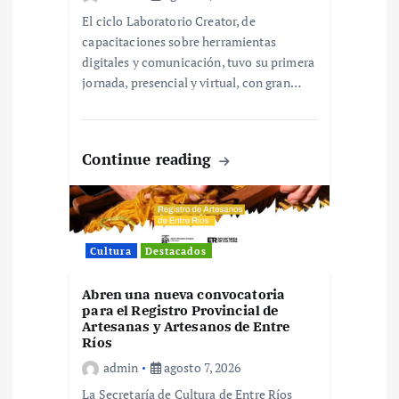
r
El ciclo Laboratorio Creator, de
a
capacitaciones sobre herramientas
digitales y comunicación, tuvo su primera
d
jornada, presencial y virtual, con gran…
a
Continue reading
s
Cultura
Destacados
Abren una nueva convocatoria
para el Registro Provincial de
Artesanas y Artesanos de Entre
Ríos
admin
agosto 7, 2026
La Secretaría de Cultura de Entre Ríos