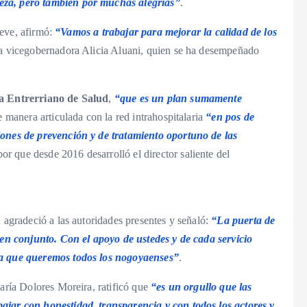
eza, pero también por muchas alegrías”
.
rieve, afirmó:
“Vamos a trabajar para mejorar la calidad de los
 la vicegobernadora Alicia Aluani, quien se ha desempeñado
 Entrerriano de Salud
,
“que es un plan sumamente
de manera articulada con la red intrahospitalaria
“en pos de
iones de prevención y de tratamiento oportuno de las
r que desde 2016 desarrolló el director saliente del
, agradeció a las autoridades presentes y señaló:
“La puerta de
r en conjunto. Con el apoyo de ustedes y de cada servicio
la que queremos todos los nogoyaenses”
.
aría Dolores Moreira, ratificó que
“es un orgullo que las
ajar con honestidad, transparencia y con todos los actores y